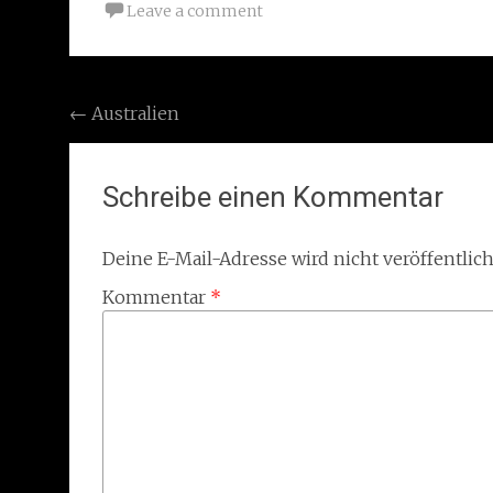
Leave a comment
Post
←
Australien
navigation
Schreibe einen Kommentar
Deine E-Mail-Adresse wird nicht veröffentlich
Kommentar
*