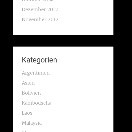
Dezember 2012
November 2012
Kategorien
Argentinien
Asien
Bolivien
Kambodscha
Laos
Malaysia