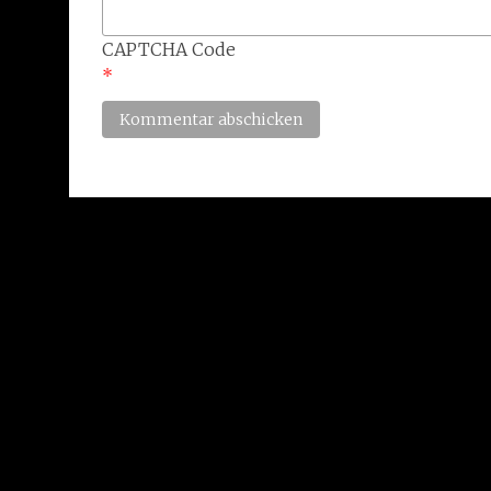
CAPTCHA Code
*