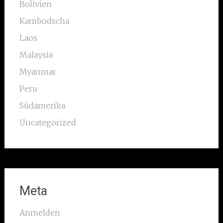
Bolivien
Kambodscha
Laos
Malaysia
Myanmar
Peru
Südamerika
Uncategorized
Meta
Anmelden