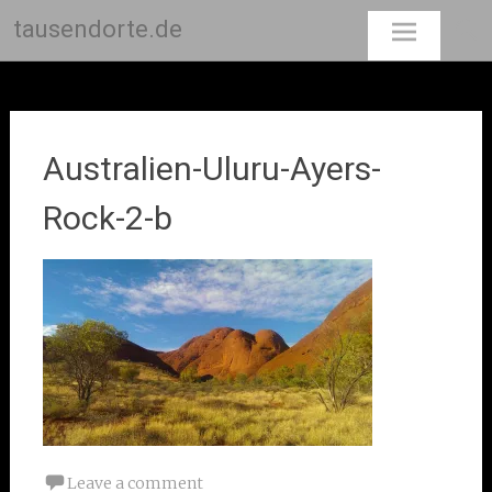
tausendorte.de
Skip
to
content
Australien-Uluru-Ayers-
Rock-2-b
Leave a comment