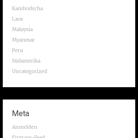
Kambodscha
Laos
Malaysia
Myanmar
Peru
Südamerika
Uncategorized
Meta
Anmelden
Eintrags-Feed