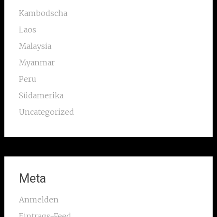
Kambodscha
Laos
Malaysia
Myanmar
Peru
Südamerika
Uncategorized
Meta
Anmelden
Eintrags-Feed