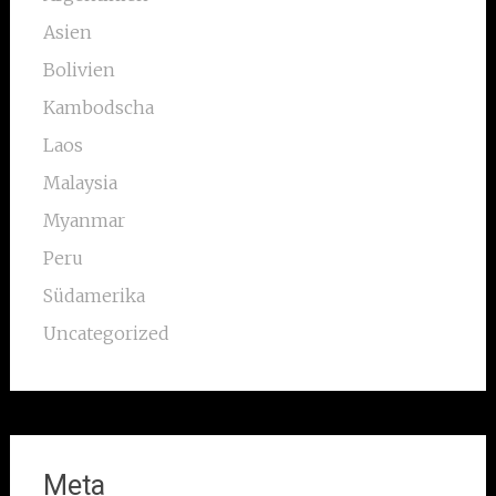
Asien
Bolivien
Kambodscha
Laos
Malaysia
Myanmar
Peru
Südamerika
Uncategorized
Meta