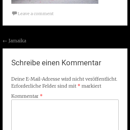
Leave a comment
Post
←
Jamaika
navigation
Schreibe einen Kommentar
Deine E-Mail-Adresse wird nicht veröffentlicht.
Erforderliche Felder sind mit
*
markiert
Kommentar
*