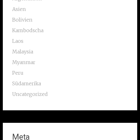
Asien
Bolivien
Kambodscha
Laos
Malaysia
Myanmar
Peru
Südamerika
Uncategorized
Meta