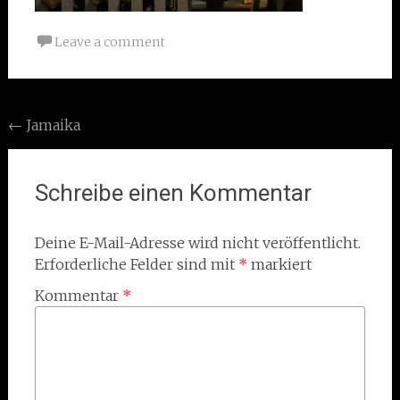
Leave a comment
Post
←
Jamaika
navigation
Schreibe einen Kommentar
Deine E-Mail-Adresse wird nicht veröffentlicht.
Erforderliche Felder sind mit
*
markiert
Kommentar
*