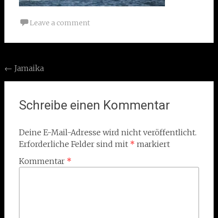
Leave a comment
Post
←
Jamaika
navigation
Schreibe einen Kommentar
Deine E-Mail-Adresse wird nicht veröffentlicht.
Erforderliche Felder sind mit
*
markiert
Kommentar
*