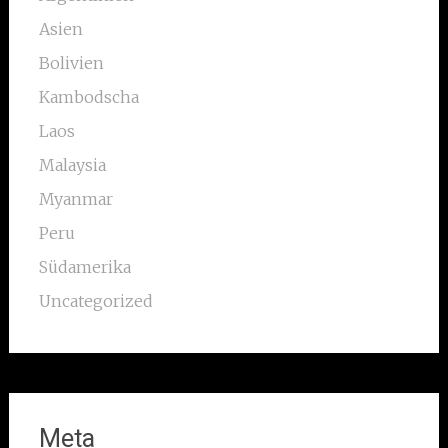
Asien
Bolivien
Kambodscha
Laos
Malaysia
Myanmar
Peru
Südamerika
Uncategorized
Meta