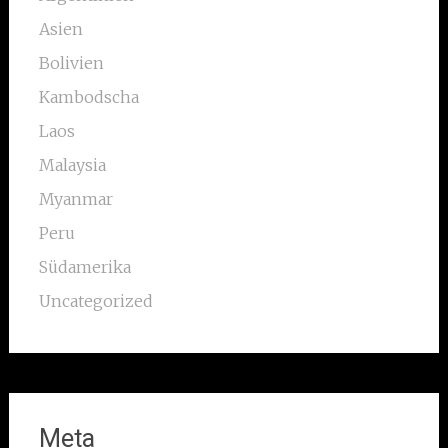
Asien
Bolivien
Kambodscha
Laos
Malaysia
Myanmar
Peru
Südamerika
Uncategorized
Meta