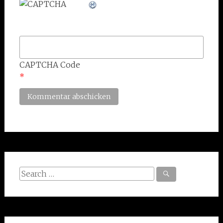
CAPTCHA Code
*
Search
for: