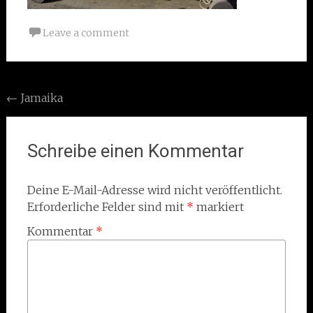
Leave a comment
Post
←
Jamaika
navigation
Schreibe einen Kommentar
Deine E-Mail-Adresse wird nicht veröffentlicht.
Erforderliche Felder sind mit
*
markiert
Kommentar
*