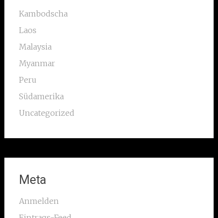
Kambodscha
Laos
Malaysia
Myanmar
Peru
Südamerika
Uncategorized
Meta
Anmelden
Eintrags-Feed