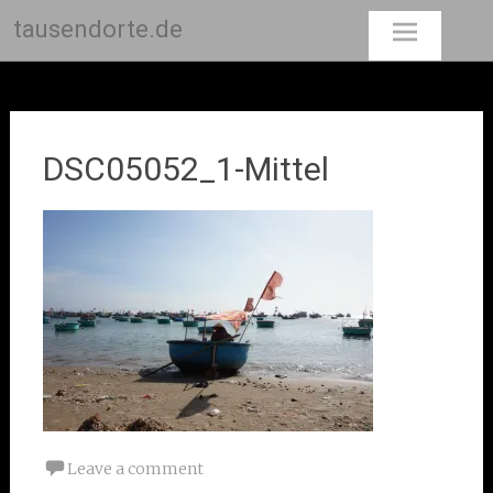
tausendorte.de
Skip
to
content
DSC05052_1-Mittel
Leave a comment