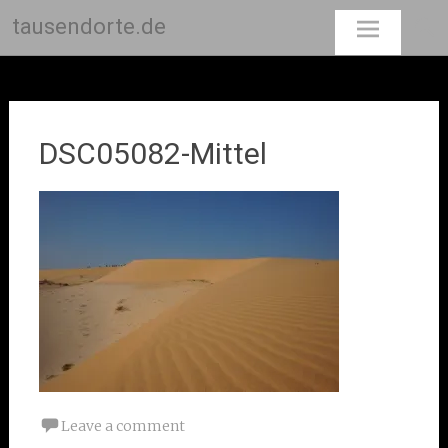
tausendorte.de
Skip
to
content
DSC05082-Mittel
Leave a comment