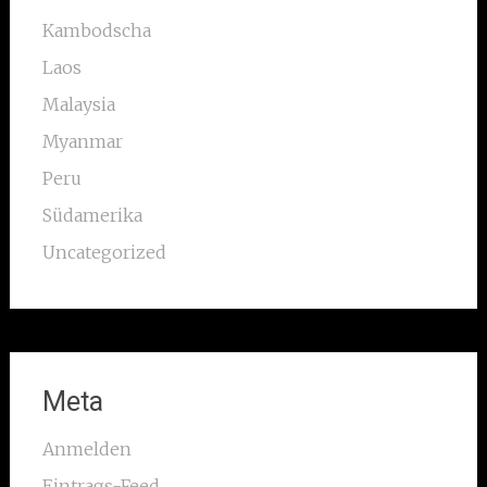
Kambodscha
Laos
Malaysia
Myanmar
Peru
Südamerika
Uncategorized
Meta
Anmelden
Eintrags-Feed