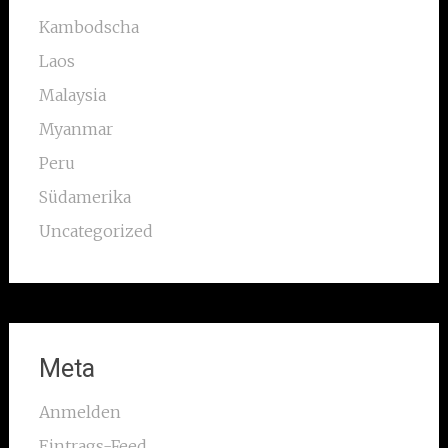
Kambodscha
Laos
Malaysia
Myanmar
Peru
Südamerika
Uncategorized
Meta
Anmelden
Eintrags-Feed