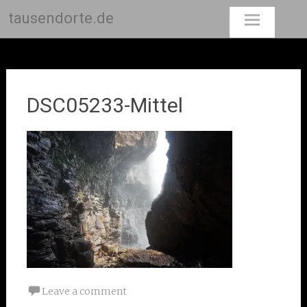
tausendorte.de
Skip
to
content
DSC05233-Mittel
Leave a comment