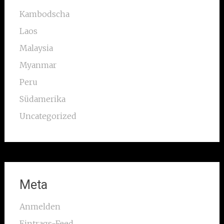
Kambodscha
Laos
Malaysia
Myanmar
Peru
Südamerika
Uncategorized
Meta
Anmelden
Eintrags-Feed