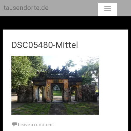
tausendorte.de
Skip
to
content
DSC05480-Mittel
Leave a comment