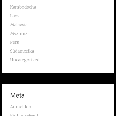
Kambodscha
Laos
Malaysia
Myanmar
Peru
Südamerika
Uncategorized
Meta
Anmelden
Eintrags-Feed