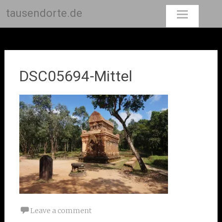
tausendorte.de
Skip
to
content
DSC05694-Mittel
Leave a comment