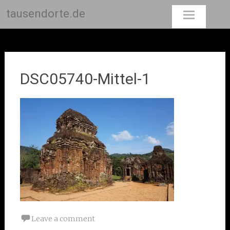
tausendorte.de
Skip
to
content
DSC05740-Mittel-1
Leave a comment