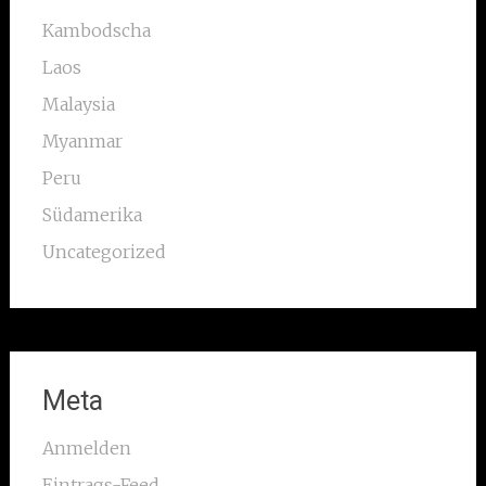
Kambodscha
Laos
Malaysia
Myanmar
Peru
Südamerika
Uncategorized
Meta
Anmelden
Eintrags-Feed