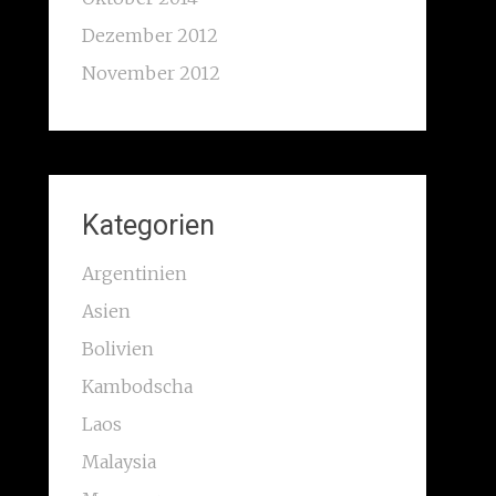
Dezember 2012
November 2012
Kategorien
Argentinien
Asien
Bolivien
Kambodscha
Laos
Malaysia