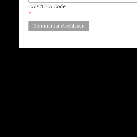
CAPTCHA Code
*