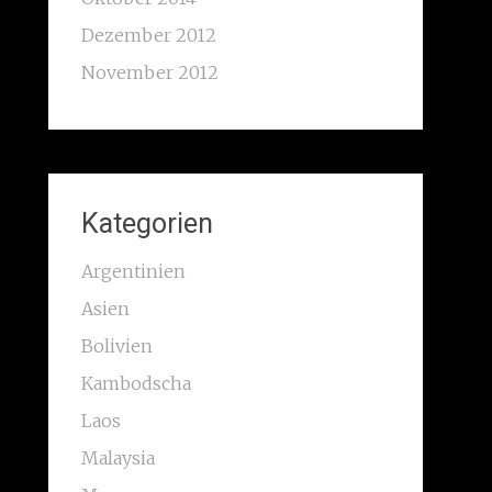
Dezember 2012
November 2012
Kategorien
Argentinien
Asien
Bolivien
Kambodscha
Laos
Malaysia