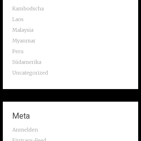
Kambodscha
Laos
Malaysia
Myanmar
Peru
Südamerika
Uncategorized
Meta
Anmelden
Eintrags-Feed