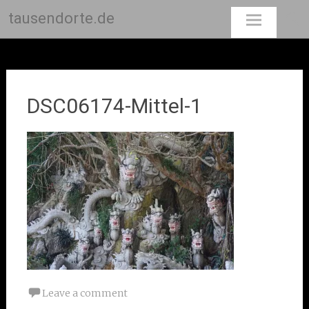
tausendorte.de
Skip
to
content
DSC06174-Mittel-1
Leave a comment