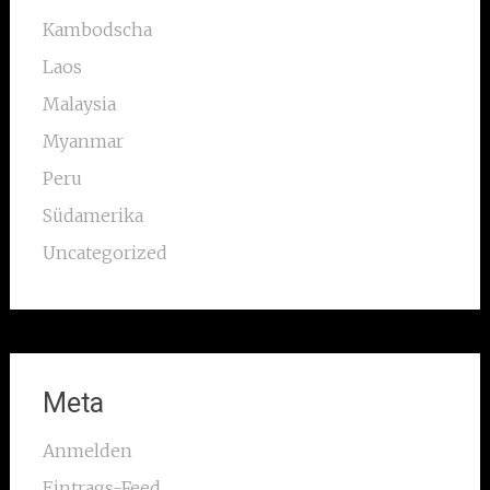
Kambodscha
Laos
Malaysia
Myanmar
Peru
Südamerika
Uncategorized
Meta
Anmelden
Eintrags-Feed