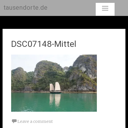
tausendorte.de
Skip
to
content
DSC07148-Mittel
Leave a comment