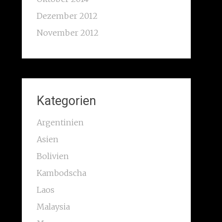
Dezember 2012
November 2012
Kategorien
Argentinien
Asien
Bolivien
Kambodscha
Laos
Malaysia