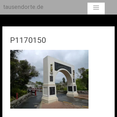
tausendorte.de
Skip
to
content
P1170150