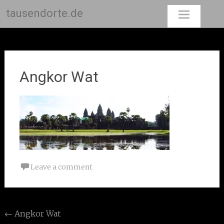
tausendorte.de
Skip
to
content
Angkor Wat
Leave a comment
Post
←
Angkor Wat