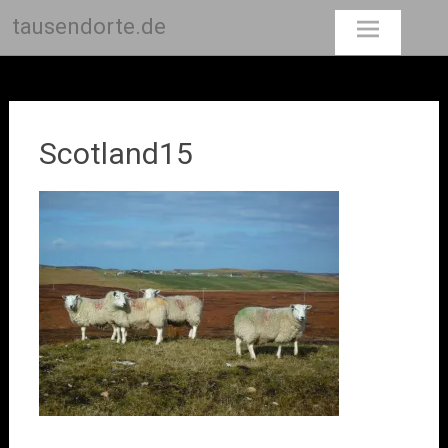
tausendorte.de
Skip
to
content
Scotland15