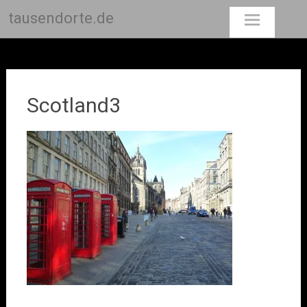
tausendorte.de
Skip
to
content
Scotland3