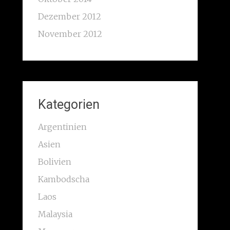
Dezember 2012
November 2012
Kategorien
Argentinien
Asien
Bolivien
Kambodscha
Laos
Malaysia