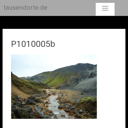
tausendorte.de
Skip
to
content
P1010005b