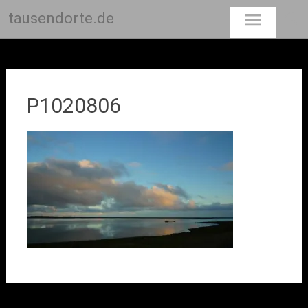
tausendorte.de
Skip
to
content
P1020806