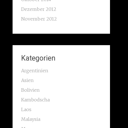
Dezember 2012
November 2012
Kategorien
Argentinien
Asien
Bolivien
Kambodscha
Laos
Malaysia