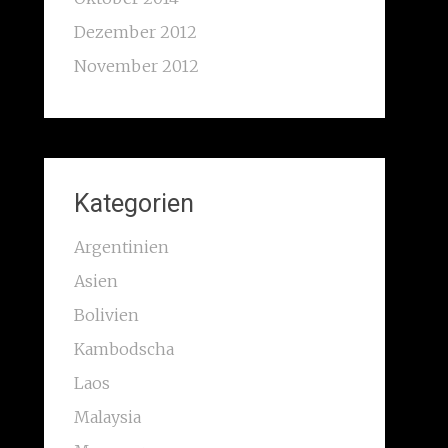
Dezember 2012
November 2012
Kategorien
Argentinien
Asien
Bolivien
Kambodscha
Laos
Malaysia