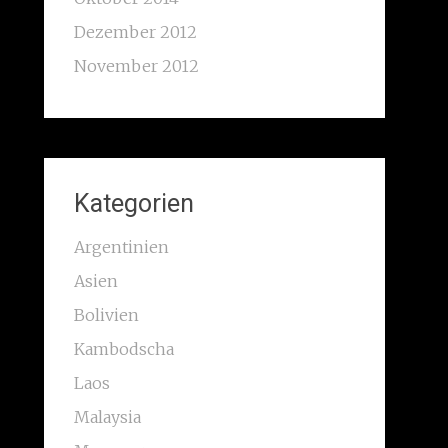
Dezember 2012
November 2012
Kategorien
Argentinien
Asien
Bolivien
Kambodscha
Laos
Malaysia