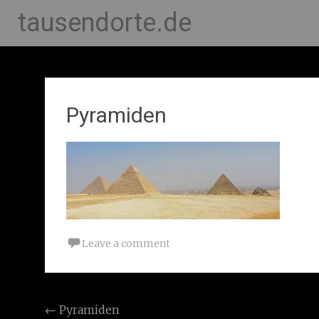
tausendorte.de
Pyramiden
Leave a comment
Post
←
Pyramiden