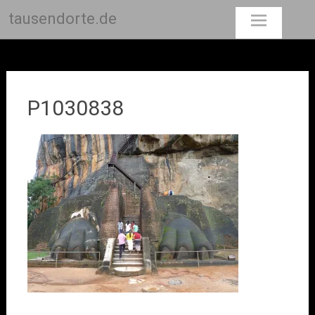
tausendorte.de
Skip
to
content
P1030838