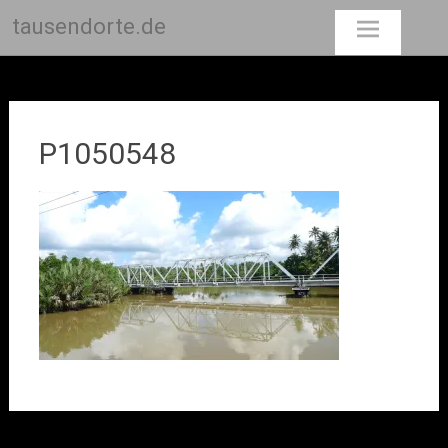
tausendorte.de
Skip
to
content
P1050548