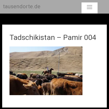
tausendorte.de
Skip
to
content
Tadschikistan – Pamir 004