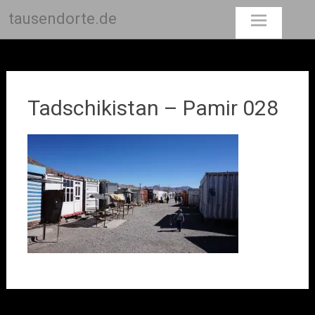
tausendorte.de
Skip
to
content
Tadschikistan – Pamir 028