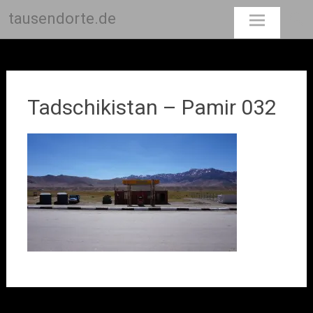
tausendorte.de
Skip
to
content
Tadschikistan – Pamir 032