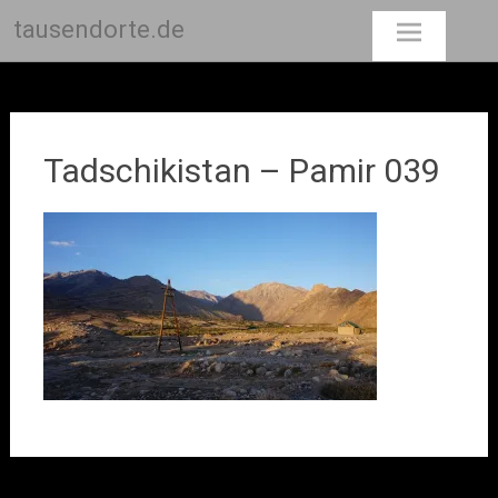
tausendorte.de
Skip
to
content
Tadschikistan – Pamir 039