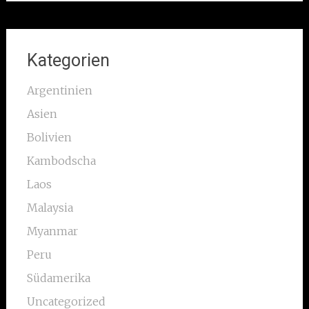
Kategorien
Argentinien
Asien
Bolivien
Kambodscha
Laos
Malaysia
Myanmar
Peru
Südamerika
Uncategorized