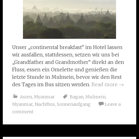
Unser „continental breakfast“ im Hotel lassen
wir ausfallen, stattdessen, setzen wir uns bei
„Grandfather and Grandmother“ direkt an den
Fluss, essen ein Omelette und genießen die
letzte Stunde in Mulmein, bevor wir den Rest
des Tages im Bus sitzen werden.
Read more
→
Asien
,
Myanmar
Bagan
,
Mulmein
,
Myanmar
,
Nachtbus
,
Sonnenaufgang
Leave a
comment