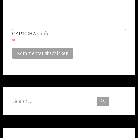
CAPTCHA Code
*
Search
for: