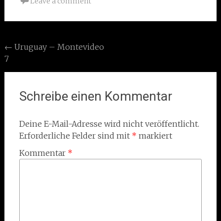
Leave a comment
Post
←
Uruguay – Montevideo
7
navigation
Schreibe einen Kommentar
Deine E-Mail-Adresse wird nicht veröffentlicht.
Erforderliche Felder sind mit
*
markiert
Kommentar
*