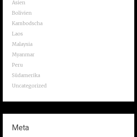
Asien
Bolivien
Kambodscha
Laos
Malaysia
Myanmar
Peru
Südamerika
Uncategorized
Meta