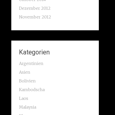
Dezember 2012
November 2012
Kategorien
Argentinien
Asien
Bolivien
Kambodscha
Laos
Malaysia