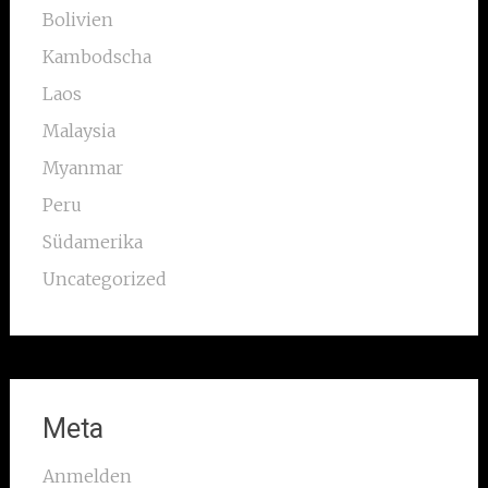
Bolivien
Kambodscha
Laos
Malaysia
Myanmar
Peru
Südamerika
Uncategorized
Meta
Anmelden