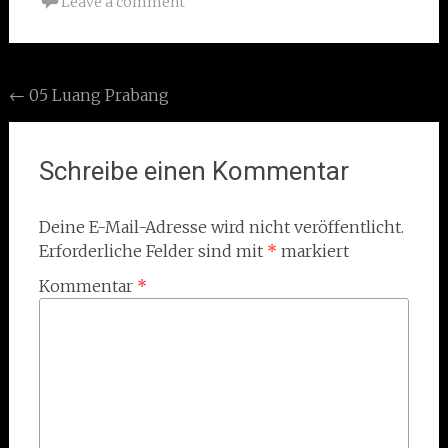
Leave a comment
Post
←
05 Luang Prabang
navigation
Schreibe einen Kommentar
Deine E-Mail-Adresse wird nicht veröffentlicht.
Erforderliche Felder sind mit
*
markiert
Kommentar
*