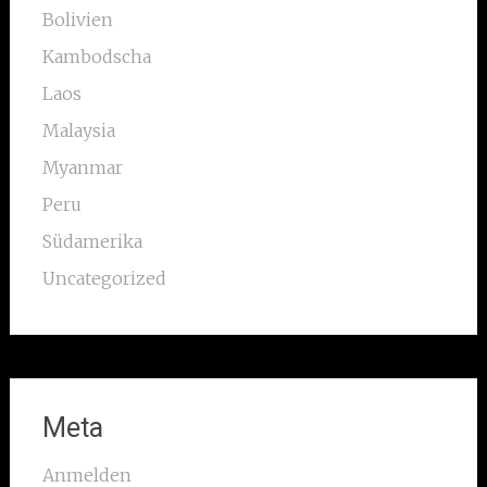
Bolivien
Kambodscha
Laos
Malaysia
Myanmar
Peru
Südamerika
Uncategorized
Meta
Anmelden