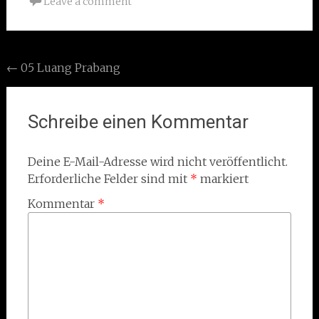
Leave a comment
Post
←
05 Luang Prabang
navigation
Schreibe einen Kommentar
Deine E-Mail-Adresse wird nicht veröffentlicht.
Erforderliche Felder sind mit
*
markiert
Kommentar
*