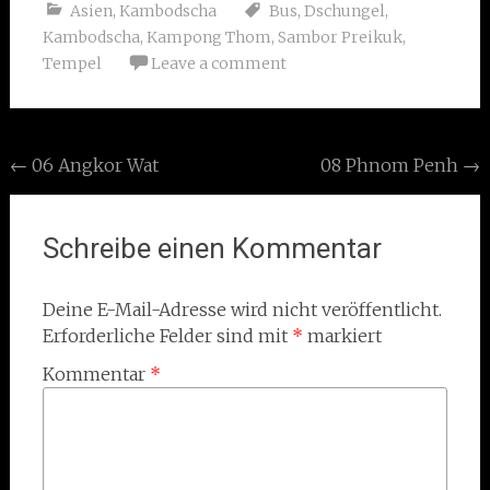
Asien
,
Kambodscha
Bus
,
Dschungel
,
Kambodscha
,
Kampong Thom
,
Sambor Preikuk
,
Tempel
Leave a comment
Post
←
06 Angkor Wat
08 Phnom Penh
→
navigation
Schreibe einen Kommentar
Deine E-Mail-Adresse wird nicht veröffentlicht.
Erforderliche Felder sind mit
*
markiert
Kommentar
*