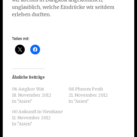
unglaublich, welche Eindrücke wir seitdem
erleben durften.
Teilen mit:
Ähnliche Beiträge
06 Angkor Wat
08 Phnom Penh
18. November 2012
21. November 2012
In "Asien"
In "Asien"
00 Ankunft in Vientiane
11. November 2012
In "Asien"