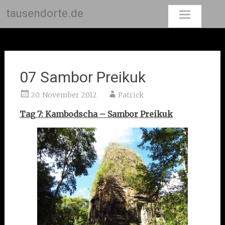
tausendorte.de
Skip
to
content
07 Sambor Preikuk
20. November 2012
Patrick
Tag 7: Kambodscha – Sambor Preikuk