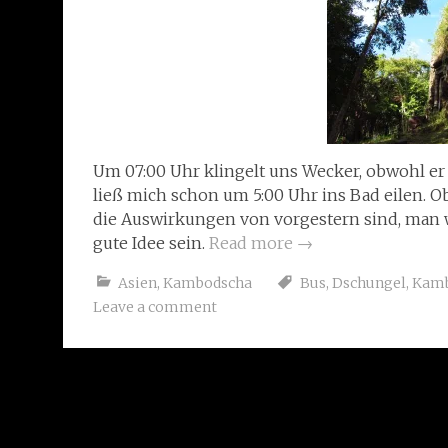
Um 07:00 Uhr klingelt uns Wecker, obwohl er
ließ mich schon um 5:00 Uhr ins Bad eilen. 
die Auswirkungen von vorgestern sind, man we
gute Idee sein.
Read more
→
Asien
,
Kambodscha
Bus
,
Dschungel
,
Kamb
Leave a comment