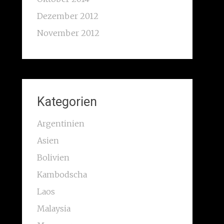
Dezember 2012
November 2012
Kategorien
Argentinien
Asien
Bolivien
Kambodscha
Laos
Malaysia