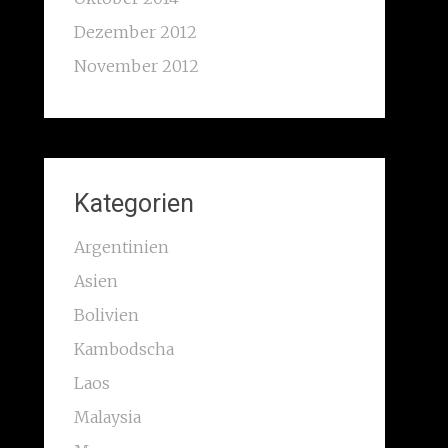
Dezember 2012
November 2012
Kategorien
Argentinien
Asien
Bolivien
Kambodscha
Laos
Malaysia