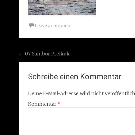
Leave a comment
Post
←
07 Sambor Preikuk
navigation
Schreibe einen Kommentar
Deine E-Mail-Adresse wird nicht veröffentlich
Kommentar
*