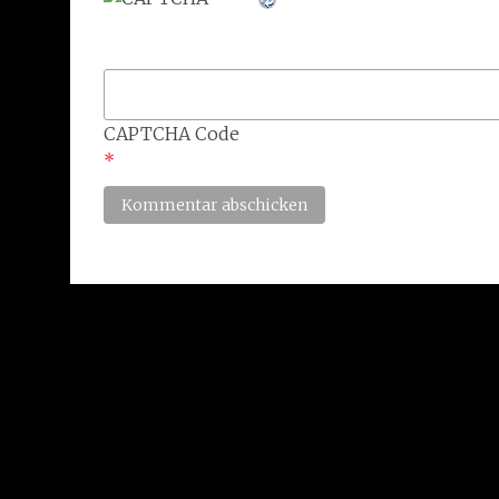
CAPTCHA Code
*