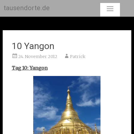
tausendorte.de
Skip
to
content
10 Yangon
24. November 2012
Patrick
Tag 10: Yangon