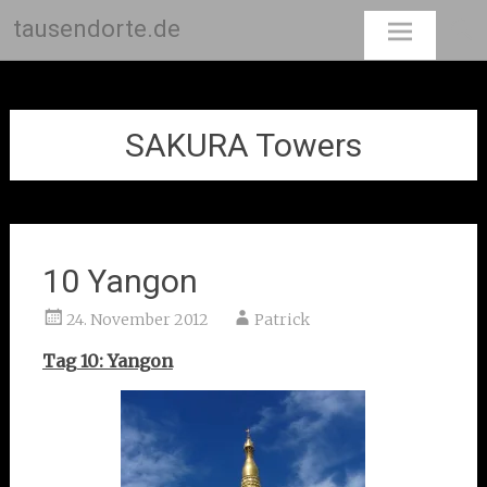
tausendorte.de
Skip
to
content
SAKURA Towers
10 Yangon
24. November 2012
Patrick
Tag 10: Yangon