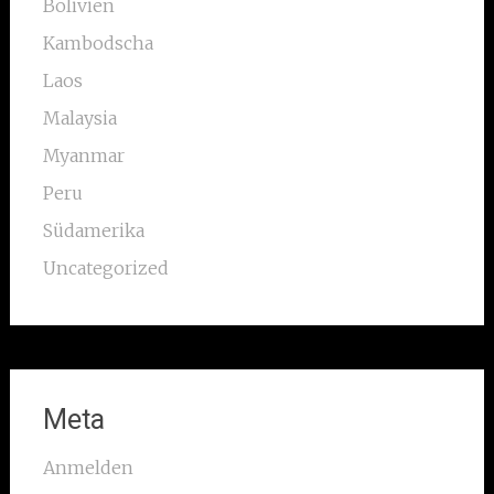
Bolivien
Kambodscha
Laos
Malaysia
Myanmar
Peru
Südamerika
Uncategorized
Meta
Anmelden