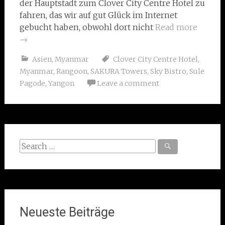
der Hauptstadt zum Clover City Centre Hotel zu
fahren, das wir auf gut Glück im Internet
gebucht haben, obwohl dort nicht
Read more
→
Asien
,
Myanmar
Clover City Centre Hotel
,
Myanmar
,
Rangoon
,
SAKURA Towers
,
Sky Bistro
,
Sule
Pagode
,
Yangon
Leave a comment
Search
for:
Neueste Beiträge