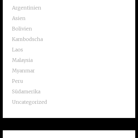
Argentinien
Asien
Bolivien
Kambodscha
Laos
Malaysia
Myanmar
Peru
Südamerika
Uncategorized