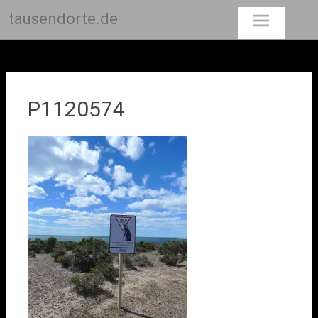
tausendorte.de
Skip
to
content
P1120574