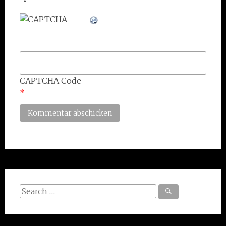
CAPTCHA Code
*
Search
for: