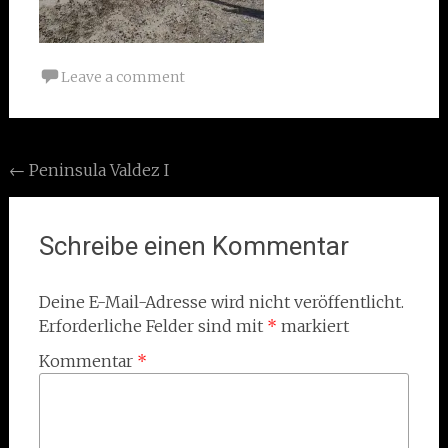
Leave a comment
Post
←
Peninsula Valdez I
navigation
Schreibe einen Kommentar
Deine E-Mail-Adresse wird nicht veröffentlicht.
Erforderliche Felder sind mit
*
markiert
Kommentar
*