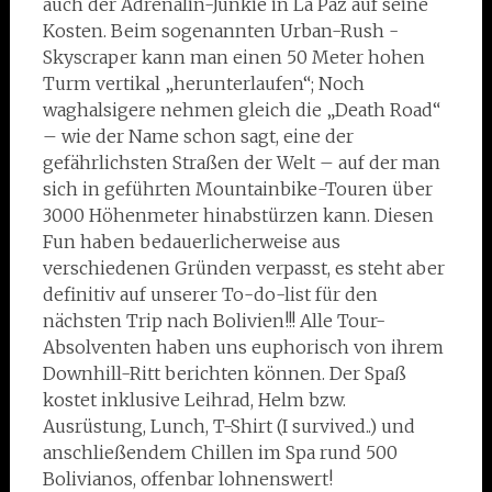
auch der Adrenalin-Junkie in La Paz auf seine
Kosten. Beim sogenannten Urban-Rush -
Skyscraper kann man einen 50 Meter hohen
Turm vertikal „herunterlaufen“; Noch
waghalsigere nehmen gleich die „Death Road“
– wie der Name schon sagt, eine der
gefährlichsten Straßen der Welt – auf der man
sich in geführten Mountainbike-Touren über
3000 Höhenmeter hinabstürzen kann. Diesen
Fun haben bedauerlicherweise aus
verschiedenen Gründen verpasst, es steht aber
definitiv auf unserer To-do-list für den
nächsten Trip nach Bolivien!!! Alle Tour-
Absolventen haben uns euphorisch von ihrem
Downhill-Ritt berichten können. Der Spaß
kostet inklusive Leihrad, Helm bzw.
Ausrüstung, Lunch, T-Shirt (I survived..) und
anschließendem Chillen im Spa rund 500
Bolivianos, offenbar lohnenswert!