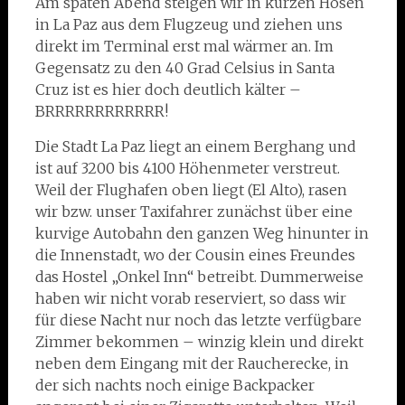
Am späten Abend steigen wir in kurzen Hosen
in La Paz aus dem Flugzeug und ziehen uns
direkt im Terminal erst mal wärmer an. Im
Gegensatz zu den 40 Grad Celsius in Santa
Cruz ist es hier doch deutlich kälter –
BRRRRRRRRRRRR!
Die Stadt La Paz liegt an einem Berghang und
ist auf 3200 bis 4100 Höhenmeter verstreut.
Weil der Flughafen oben liegt (El Alto), rasen
wir bzw. unser Taxifahrer zunächst über eine
kurvige Autobahn den ganzen Weg hinunter in
die Innenstadt, wo der Cousin eines Freundes
das Hostel „Onkel Inn“ betreibt. Dummerweise
haben wir nicht vorab reserviert, so dass wir
für diese Nacht nur noch das letzte verfügbare
Zimmer bekommen – winzig klein und direkt
neben dem Eingang mit der Raucherecke, in
der sich nachts noch einige Backpacker