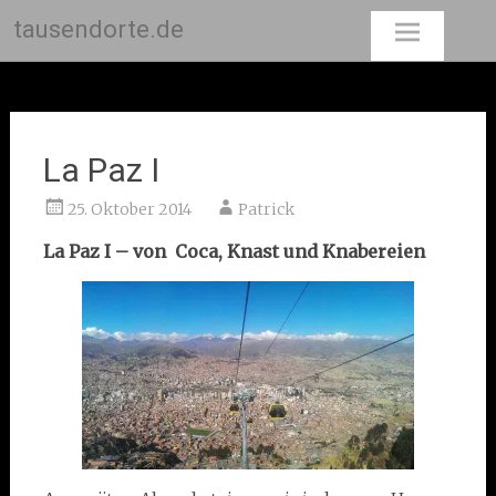
tausendorte.de
Skip
to
content
La Paz I
25. Oktober 2014
Patrick
La Paz I – von Coca, Knast und Knabereien