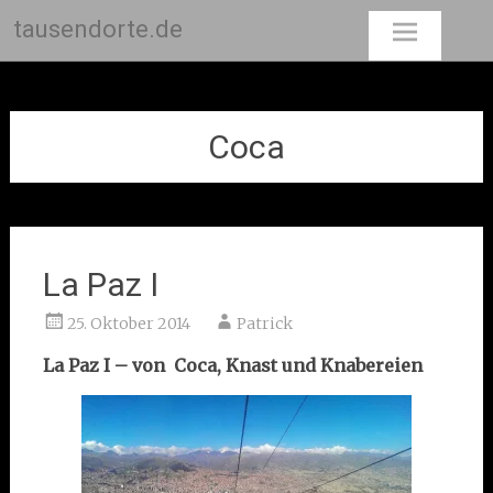
tausendorte.de
Skip
to
content
Coca
La Paz I
25. Oktober 2014
Patrick
La Paz I – von Coca, Knast und Knabereien