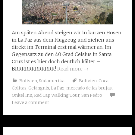
Am späten Abend steigen wir in kurzen Hosen
in La Paz aus dem Flugzeug und ziehen uns
direkt im Terminal erst mal wärmer an. Im
Gegensatz zu den 40 Grad Celsius in Santa
Cruz ist es hier doch deutlich kälter –
BRRRRRRRRRRRR!
Read more
→
Bolivien
,
Südamerika
Bolivien
,
Coca
,
Colitas
,
Gefängnis
,
La Paz
,
mercado de las brujas
,
Onkel Inn
,
Red Cap Walking Tour
,
San Pedro
Leave a comment