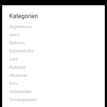
Kategorien
Argentinien
Asien
Bolivien
Kambodscha
Laos
Malaysia
Myanmar
Peru
Südamerika
Uncategorized