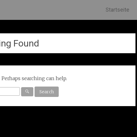
Skip
Startseite
to
content
ing Found
. Perhaps searching can help.