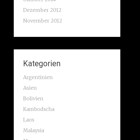
Dezember 2012
November 2012
Kategorien
Argentinien
Asien
Bolivien
Kambodscha
Laos
Malaysia