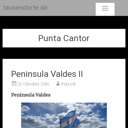
tausendorte.de
Skip
to
content
Punta Cantor
Peninsula Valdes II
21. Oktober 2014
Patrick
Peninsula Valdes