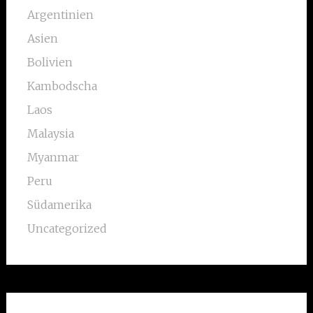
Argentinien
Asien
Bolivien
Kambodscha
Laos
Malaysia
Myanmar
Peru
Südamerika
Uncategorized