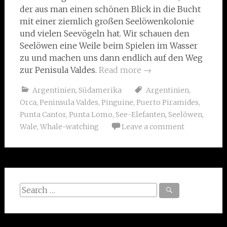
der aus man einen schönen Blick in die Bucht
mit einer ziemlich großen Seelöwenkolonie
und vielen Seevögeln hat. Wir schauen den
Seelöwen eine Weile beim Spielen im Wasser
zu und machen uns dann endlich auf den Weg
zur Penisula Valdes.
Read more
→
Argentinien
,
Südamerika
Argentinien
,
Orca
,
Peninsula Valdes
,
Pinguine
,
Puerto Piramides
,
Punta Cantor
,
Punta Lomo
,
See-Elefanten
,
Seelöwen
,
Wale
,
Whale-watching
Leave a comment
Search
for: